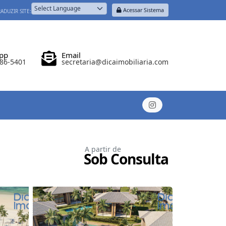
Acessar Sistema
ADUZIR SITE:
Powered by
pp
Email
686-5401
secretaria@dicaimobiliaria.com
A partir de
Sob Consulta