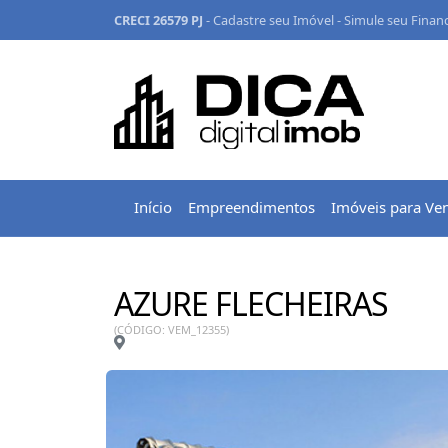
CRECI 26579 PJ
-
Cadastre seu Imóvel
-
Simule seu Finan
Início
Empreendimentos
Imóveis para Ve
AZURE FLECHEIRAS
(CÓDIGO: VEM_12355)