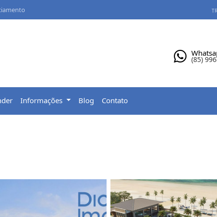
ciamento
TR
Whatsa
(85) 99
nder
Informações
Blog
Contato