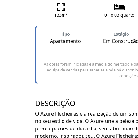
133m²
01 e 03 quarto
Tipo
Estágio
Apartamento
Em Construçã
As obras foram iniciadas e a média do mercado é d
equipe de vendas para saber se ainda há disponibi
condições 
DESCRIÇÃO
O Azure Flecheiras é a realização de um son
no seu estilo de vida. O Azure une a beleza 
preocupações do dia a dia, sem abrir mão d
moderno, inspirador, seu. O Azure Flecheiras