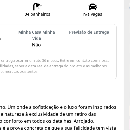
04 banheiros
n/a vagas
Minha Casa Minha
Previsão de Entrega
o
Vida
-
Não
a entrega ocorrer em até 36 meses. Entre em contato com nossa
lidades, saber a data real de entrega do projeto e as melhores
comerciais existentes.
ho. Um onde a sofisticação e o luxo foram inspirados
da natureza à exclusividade de um retiro das
o conforto em todos os detalhes. Arrojado,
 é a prova concreta de que a sua felicidade tem vista