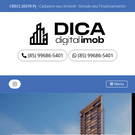
CRECI 26579 PJ
-
Cadastre seu Imóvel
-
Simule seu Financiamento
(85) 99686-5401
(85) 99686-5401
Menu