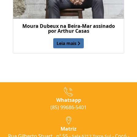
Moura Dubeux na Beira-Mar assinado
por Arthur Casas
Leia mais
Whatsapp
(85) 99686-5401
Matriz
Rua Gilberto Stuart , nº 55 -
- Cocó -
Sala 6212 Torre Sul