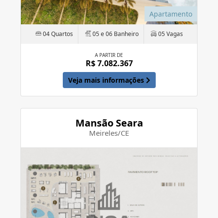
Apartamento
04 Quartos
05 e 06 Banheiro
05 Vagas
A PARTIR DE
R$ 7.082.367
Veja mais informações
Mansão Seara
Meireles/CE