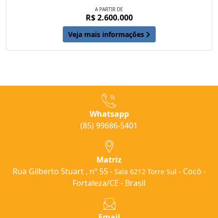
A PARTIR DE
R$ 2.600.000
Veja mais informações
Whatsapp
(85) 99686-5401
Matriz
Rua Gilberto Stuart , nº 55 -
- Cocó -
Sala 6212 Torre Sul
Fortaleza/CE - Brasil
Email