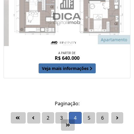
Apartamento
A PARTIR DE
R$ 640.000
Veja mais informações
Paginação:
2
3
4
5
6